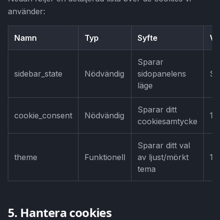
använder:
Namn
Typ
Syfte
Va
Sparar
sidebar_state
Nödvändig
sidopanelens
Se
läge
Sparar ditt
cookie_consent
Nödvändig
1 å
cookiesamtycke
Sparar ditt val
theme
Funktionell
av ljust/mörkt
1 å
tema
5. Hantera cookies