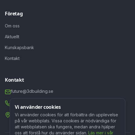
Företag
Om oss
Aktuellt
Kunskapsbank
Kontakt
Kontakt
future@3dbuilding.se
0322-200190
Vi använder cookies
Lindbladsvägen 3B, 447 37 Vårgårda
Vi använder cookies för att förbättra din upplevelse
på vår webbplats. Vissa cookies är nödvändiga för
att webbplatsen ska fungera, medan andra hjälper
oss att förstå hur du använder sidan.
Läs mer i vår